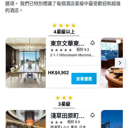
選項。 我們已特別標識了每個酒店星級中最受歡迎和超值
的酒店。
4星級
4星級以上
東京文華東方酒店
5星級
極好 9.3
2-1-1 Nihonbashi Muromachi, 東京, 日本
HK$4,902
查看優惠
3星級
3星級
淺草田原町站前apa酒店
3星級
極好 8.5
西淺草1-2-3, 東京, 日本