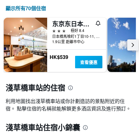
顯示所有70​個住宿
东京东日本桥舒适酒店
3星級
極好 8.4
日本橋馬喰町1丁目10-11, 東京, 日本
1.9公里 距離市中心
HK$539
查看優惠
淺草橋車站的住宿
利用地圖找出淺草橋車站​​或你計劃造訪的景點附近的住
宿。 點擊住宿的名稱就能解鎖更多酒店資訊及進行預訂。
淺草橋車站住宿小錦囊