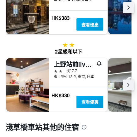
HK$383
查看優惠
2星級
2星級和以下
上野站前live Max飯店
2星級
好 7.7
東上野4-12-2, 東京, 日本
HK$330
查看優惠
淺草橋車站​其他的住宿