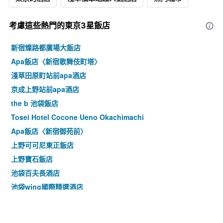
考慮這些熱門的東京3星​飯店
新宿燦路都廣場大飯店
Apa飯店〈新宿歌舞伎町塔〉
淺草田原町站前apa酒店
京成上野站前apa酒店
the b 池袋飯店
Tosei Hotel Cocone Ueno Okachimachi
Apa飯店〈新宿御苑前〉
上野可可尼東正飯店
上野寶石飯店
池袋百夫長酒店
池袋wing國際精選酒店
Apa酒店〈山手大塚站塔〉
上野站北 APA 飯店