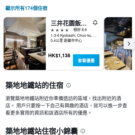
顯示所有174​個住宿
三井花園飯店京橋 / 東京站
4星級
極好 8.6
1-3-6 Kyobashi, Chuo-ku, 東京, 日本
0.4公里 距離市中心
HK$1,138
查看優惠
築地地鐵站的住宿
瀏覽築地地鐵站​附近你準備造訪的區域，找出附近的酒
店。 用戶只要按一下自己有興趣的酒店，就可以進一步查
看更多實用的資訊和該酒店所有的優惠。
築地地鐵站住宿小錦囊