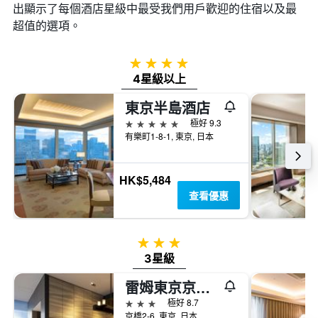
出顯示了每個酒店星級中最受我們用戶歡迎的住宿以及最
超值的選項。
4星級
4星級以上
東京半島酒店
5星級
極好 9.3
有樂町1-8-1, 東京, 日本
HK$5,484
查看優惠
3星級
3星級
雷姆東京京橋飯店
3星級
極好 8.7
京橋2-6, 東京, 日本