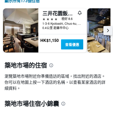
顯示所有173​個住宿
三井花園飯店京橋 / 東京站
4星級
極好 8.6
1-3-6 Kyobashi, Chuo-ku, 東京, 日本
0.4公里 距離市中心
HK$1,150
查看優惠
築地市場的住宿
瀏覽築地市場​附近你準備造訪的區域，找出附近的酒店。
你可以在地圖上按一下酒店的名稱，以查看某家酒店的詳
細資料。
築地市場住宿小錦囊