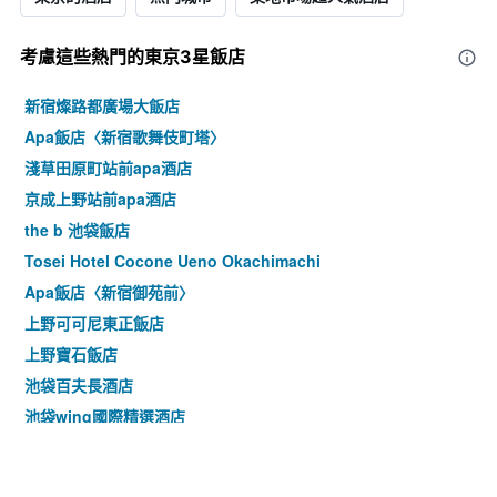
考慮這些熱門的東京3星​飯店
新宿燦路都廣場大飯店
Apa飯店〈新宿歌舞伎町塔〉
淺草田原町站前apa酒店
京成上野站前apa酒店
the b 池袋飯店
Tosei Hotel Cocone Ueno Okachimachi
Apa飯店〈新宿御苑前〉
上野可可尼東正飯店
上野寶石飯店
池袋百夫長酒店
池袋wing國際精選酒店
Apa酒店〈山手大塚站塔〉
上野站北 APA 飯店