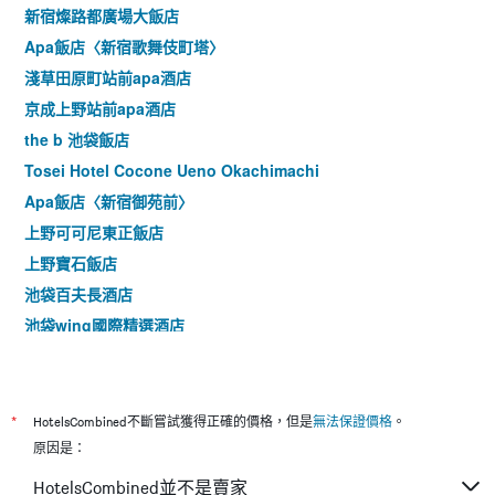
新宿燦路都廣場大飯店
Apa飯店〈新宿歌舞伎町塔〉
淺草田原町站前apa酒店
京成上野站前apa酒店
the b 池袋飯店
Tosei Hotel Cocone Ueno Okachimachi
Apa飯店〈新宿御苑前〉
上野可可尼東正飯店
上野寶石飯店
池袋百夫長酒店
池袋wing國際精選酒店
Apa酒店〈山手大塚站塔〉
上野站北 APA 飯店
上野車站百夫長Spa酒店
*
HotelsCombined不斷嘗試獲得正確的價格，但是
無法保證價格
。
雷姆東京京橋飯店
原因是：
巢鴨站前apa酒店
HotelsCombined並不是賣家