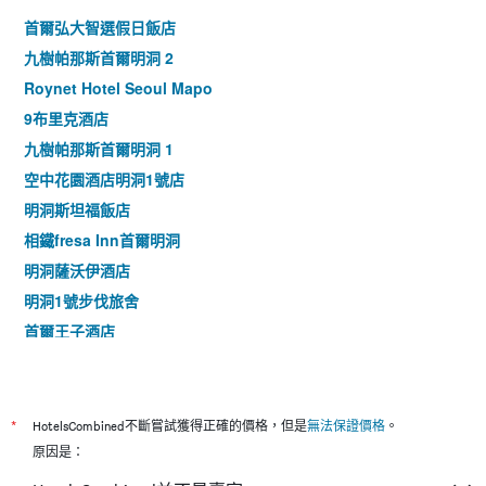
首爾弘大智選假日飯店
九樹帕那斯首爾明洞 2
Roynet Hotel Seoul Mapo
9布里克酒店
九樹帕那斯首爾明洞 1
空中花園酒店明洞1號店
明洞斯坦福飯店
相鐵fresa Inn首爾明洞
明洞薩沃伊酒店
明洞1號步伐旅舍
首爾王子酒店
九樹帕那斯首爾東大門
首爾明洞乙支路彩鴻酒店
東大門伍吉儒庫帕住宿公寓式酒店
*
HotelsCombined不斷嘗試獲得正確的價格，但是
無法保證價格
。
明洞stay B飯店
原因是：
Local Stitch Creator Town Seogyo