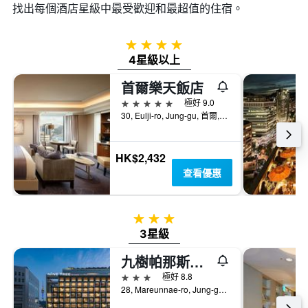
找出每個酒店星級中最受歡迎和最超值的住宿。
4星級
4星級以上
首爾樂天飯店
5星級
極好 9.0
30, Eulji-ro, Jung-gu, 首爾, 韓國
HK$2,432
查看優惠
3星級
3星級
九樹帕那斯首爾明洞 2
3星級
極好 8.8
28, Mareunnae-ro, Jung-gu, 首爾, 韓國