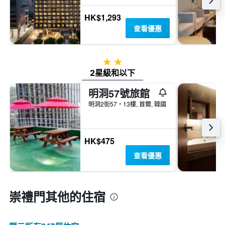
HK$1,293
查看優惠
2星級
2星級和以下
明洞57號旅館
明洞2街57，13樓, 首爾, 韓國
HK$475
查看優惠
崇禮門​其他的住宿