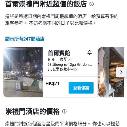
首爾崇禮門附近超值的飯店
這些是所選日期內崇禮門​周邊超值的​酒店，給預算有限的
旅客參考。 不妨考慮不同的日子以比較價格。
顯示所有247間酒店
首爾賓館
2星級評級
尚可 5.8
63 Jibong-ro 12ga-Gil, Jongno-gu, 首爾, 韓國
3.5公里 距離市中心
HK$71
查看優惠
崇禮門酒店的價格
崇禮門附近每個酒店星級的平均價格細分。 你也可以輕鬆