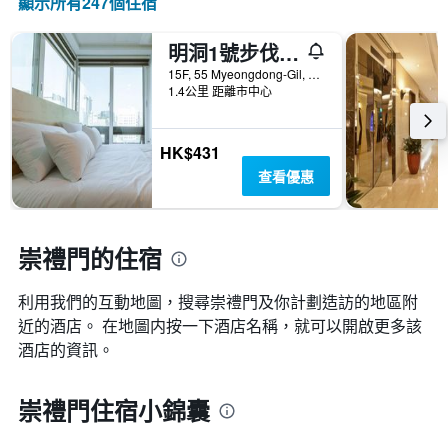
顯示所有247​個住宿
明洞1號步伐旅舍
15F, 55 Myeongdong-Gil, 首爾, 韓國
1.4公里 距離市中心
HK$431
查看優惠
崇禮門的住宿
利用我們的互動地圖，搜尋崇禮門​及你計劃造訪的地區附
近的酒店。 在地圖内按一下酒店名稱，就可以開啟更多該
酒店的資訊。
崇禮門住宿小錦囊