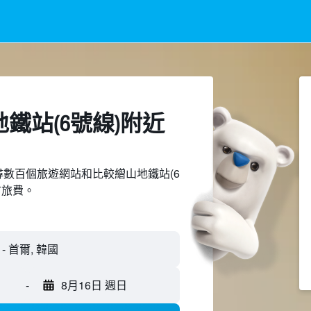
鐵站(6號線)附近​
d上搜尋數百個旅遊網站和比較繒山地鐵站(6
省旅費。
-
8月16日 週日