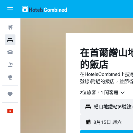
機票
酒店
​在首爾繒山地
租車
的飯店
機票＋酒店
在HotelsCombine
探索
號線)附近的飯店，並節
2位旅客，1 間客房
我的旅程
中文
8月15日 週六