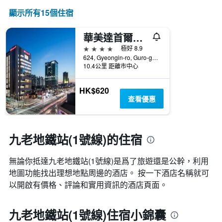
顯示所有15​個住宿
華美達首爾辛多林酒店
4星級
極好 8.9
624, Gyeongin-ro, Guro-gu, 首爾, 韓國
10.4公里 距離市中心
HK$620
查看優惠
九老地鐵站(1號線)的住宿
無論你抵達九老地鐵站(1號線)​是爲了旅遊還是公幹，利用
地圖功能找出理想地點周邊的酒店。 按一下酒店名稱就可
以開啟有價格、評論和實用資訊的酒店頁面。
九老地鐵站(1號線)住宿小錦囊