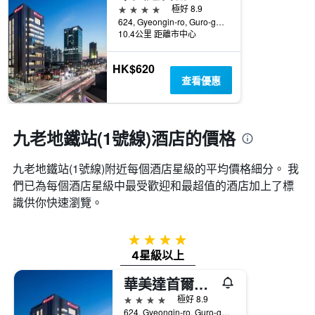
4星級
極好 8.9
624, Gyeongin-ro, Guro-gu, 首爾, 韓國
10.4公里 距離市中心
HK$620
查看優惠
九老地鐵站(1號線)酒店的價格
九老地鐵站(1號線)附近每個酒店星級的平均價格細分。 我
們已為每個酒店星級中最受歡迎和最超值的酒店加上了標
識供你快速瀏覽。
4星級
4星級以上
華美達首爾辛多林酒店
4星級
極好 8.9
624, Gyeongin-ro, Guro-gu, 首爾, 韓國