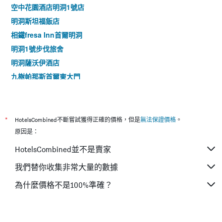
空中花園酒店明洞1號店
明洞斯坦福飯店
相鐵fresa Inn首爾明洞
明洞1號步伐旅舍
明洞薩沃伊酒店
九樹帕那斯首爾東大門
首爾王子酒店
首爾明洞乙支路彩鴻酒店
東大門伍吉儒庫帕住宿公寓式酒店
*
HotelsCombined不斷嘗試獲得正確的價格，但是
無法保證價格
。
明洞stay B飯店
原因是：
中央明洞空中公園酒店
HotelsCombined並不是賣家
Local Stitch Creator Town Seogyo
我們替你收集非常大量的數據
首爾明洞索拉利亞西鐵酒店 - 2025年的翻新工程
為什麼價格不是100%準確？
麻浦新羅舒泰酒店
首爾皇冠公園酒店