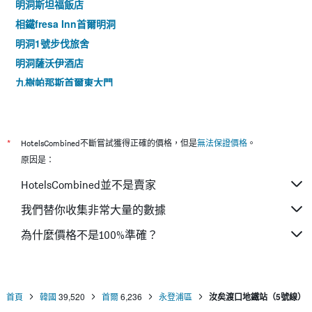
明洞斯坦福飯店
相鐵fresa Inn首爾明洞
明洞1號步伐旅舍
明洞薩沃伊酒店
九樹帕那斯首爾東大門
首爾王子酒店
首爾明洞乙支路彩鴻酒店
東大門伍吉儒庫帕住宿公寓式酒店
*
HotelsCombined不斷嘗試獲得正確的價格，但是
無法保證價格
。
明洞stay B飯店
原因是：
中央明洞空中公園酒店
HotelsCombined並不是賣家
Local Stitch Creator Town Seogyo
我們替你收集非常大量的數據
首爾明洞索拉利亞西鐵酒店 - 2025年的翻新工程
為什麼價格不是100%準確？
麻浦新羅舒泰酒店
首爾皇冠公園酒店
首頁
韓國
39,520
首爾
6,236
永登浦區
汝矣渡口地鐵站（5號線）