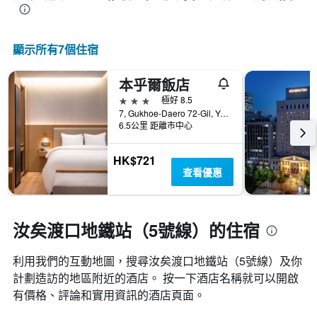
顯示所有7​個住宿
本乎爾飯店
3星級
極好 8.5
7, Gukhoe-Daero 72-Gil, Yeongdeungpo-gu, 首爾, 韓國
6.5公里 距離市中心
HK$721
查看優惠
汝矣渡口地鐵站（5號線）的住宿
利用我們的互動地圖，搜尋汝矣渡口地鐵站（5號線）​及你
計劃造訪的地區附近的酒店。 按一下酒店名稱就可以開啟
有價格、評論和實用資訊的酒店頁面。