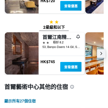
HK$720
查看優惠
2星級
2星級和以下
首爾江南精品酒店
2星級
極好 8.2
53, Banpo-Daero 14-Gil, Seocho-gu, 首爾, 韓國
HK$745
查看優惠
首爾藝術中心​其他的住宿
顯示所有27​個住宿