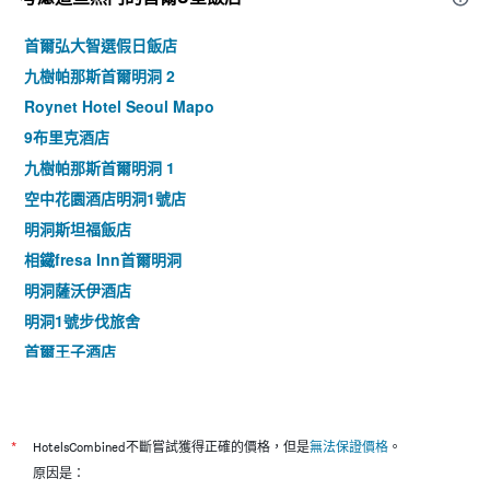
首爾弘大智選假日飯店
九樹帕那斯首爾明洞 2
Roynet Hotel Seoul Mapo
9布里克酒店
九樹帕那斯首爾明洞 1
空中花園酒店明洞1號店
明洞斯坦福飯店
相鐵fresa Inn首爾明洞
明洞薩沃伊酒店
明洞1號步伐旅舍
首爾王子酒店
九樹帕那斯首爾東大門
首爾明洞乙支路彩鴻酒店
東大門伍吉儒庫帕住宿公寓式酒店
*
HotelsCombined不斷嘗試獲得正確的價格，但是
無法保證價格
。
明洞stay B飯店
原因是：