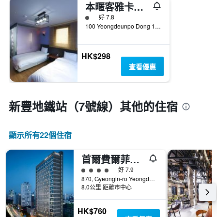
本暱客雅卡考飯店
1​星級評級
好 7.8
100 Yeongdeunpo Dong 1 Ga Yeongdeungpo Gu, 首爾, 韓國
HK$298
查看優惠
新豐地鐵站（7號線）​其他的住宿
顯示所有22​個住宿
首爾費爾菲爾德萬豪酒店
4星級評級
好 7.9
870, Gyeongin-ro Yeongdeungpo-gu, 首爾, 韓國
8.0公里 距離市中心
HK$760