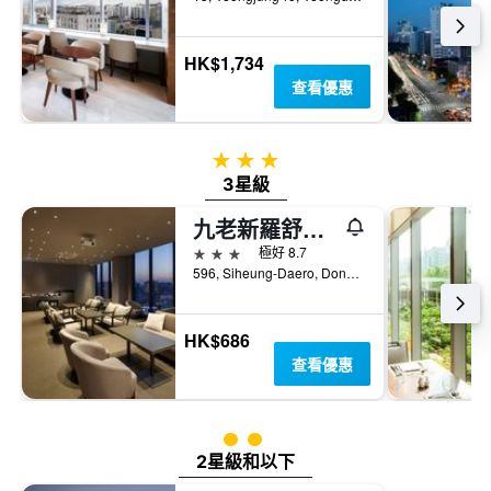
HK$1,734
查看優惠
3星級
3星級
九老新羅舒泰酒店
3星級
極好 8.7
596, Siheung-Daero, Dongjak-gu, 首爾, 韓國
HK$686
查看優惠
2星級評級
2星級和以下