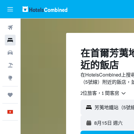
機票
酒店
​在首爾芳荑
租車
近​的飯店
機票＋酒店
在HotelsCombin
探索
（5號線）附近的飯店，
2位旅客，1 間客房
我的旅程
中文
8月15日 週六