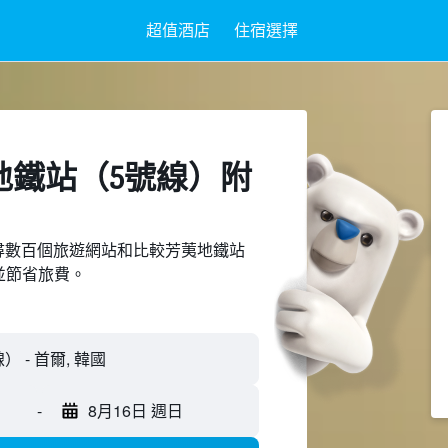
超值酒店
住宿選擇
地鐵站（5號線）附
ed上搜尋數百個旅遊網站和比較芳荑地鐵站
並節省旅費。
-
8月16日 週日