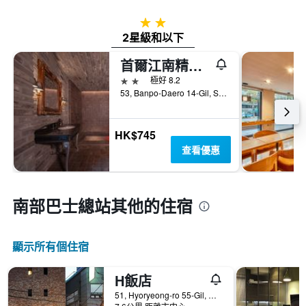
2星級
2星級和以下
首爾江南精品酒店
2星級
極好 8.2
53, Banpo-Daero 14-Gil, Seocho-gu, 首爾, 韓國
HK$745
查看優惠
南部巴士總站​其他的住宿
顯示所有​個住宿
H飯店
51, Hyoryeong-ro 55-Gil, 首爾, 韓國