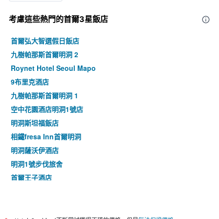
考慮這些熱門的首爾3星​飯店
首爾弘大智選假日飯店
九樹帕那斯首爾明洞 2
Roynet Hotel Seoul Mapo
9布里克酒店
九樹帕那斯首爾明洞 1
空中花園酒店明洞1號店
明洞斯坦福飯店
相鐵fresa Inn首爾明洞
明洞薩沃伊酒店
明洞1號步伐旅舍
首爾王子酒店
九樹帕那斯首爾東大門
首爾明洞乙支路彩鴻酒店
東大門伍吉儒庫帕住宿公寓式酒店