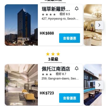
瑞草新羅舒泰酒店
4星級
極好 8.5
427, Hyoryeong-ro, Seocho-gu, 首爾, 韓國
HK$888
查看優惠
3星級
3星級
佩托江南酒店
3星級
極好 8.7
259, Gangnam-daero, Seocho-gu, 首爾, 韓國
HK$723
查看優惠